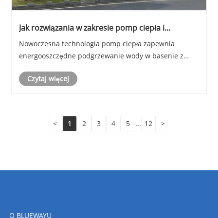
Jak rozwiązania w zakresie pomp ciepła i
klimatyzatorów poprawiają komfort korzystania z
Nowoczesna technologia pomp ciepła zapewnia
basenu w ośrodku recepcyjnym Nanjing
energooszczędne podgrzewanie wody w basenie z
Gaochun Yayuan
niezawodną kontrolą temperatury, pomagając obniżyć
Czytaj więcej
koszty operacyjne, jednocześnie poprawiając komfort
użytkownika.
<
1
2
3
4
5
...
12
>
O BLUEWAYU