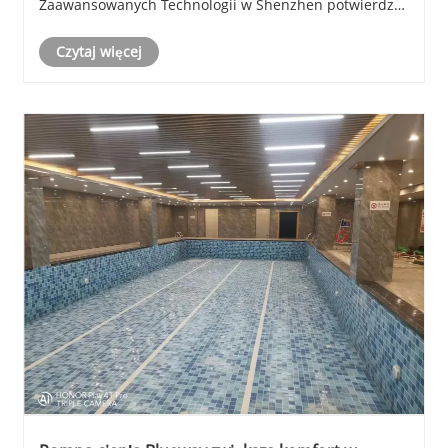
Zaawansowanych Technologii w Shenzhen potwierdza
wiedzę firmy Blueway w dostarczaniu niezawodnych
Czytaj więcej
rozwiązań w zakresie pomp ciepła i klimatyzatorów do
basenów dla projektów na dużą skalę.