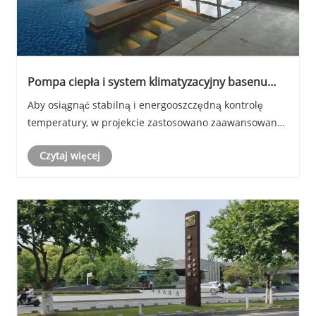
Pompa ciepła i system klimatyzacyjny basenu
Blueway zapewniają komfort przez cały rok w
Aby osiągnąć stabilną i energooszczędną kontrolę
hotelu Chengdu Bay Sky Infinity Pool
temperatury, w projekcie zastosowano zaawansowaną
technologię basenowych pomp ciepła w połączeniu ze
Czytaj więcej
zintegrowanymi systemami klimatyzatorów. Basenowa
pompa ciepła zapewnia precyzyjne i energooszczędne
podgrzewanie wody w basenie, podczas gdy system
k......