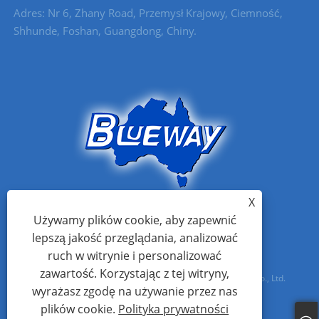
Adres: Nr 6, Zhany Road, Przemysł Krajowy, Ciemność,
Shhunde, Foshan, Guangdong, Chiny.
X
Używamy plików cookie, aby zapewnić
lepszą jakość przeglądania, analizować
ruch w witrynie i personalizować
zawartość. Korzystając z tej witryny,
Prawa autorskie © 2021 Foshan Blueway Electric Appliances Co., Ltd.
wyrażasz zgodę na używanie przez nas
Wszelkie prawa zastrzeżone
plików cookie.
Polityka prywatności