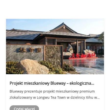
Projekt mieszkaniowy Blueway – ekologiczna
strefa życia West Lake Longwu, Hangzhou
Blueway prezentuje projekt mieszkaniowy premium
zlokalizowany w Longwu Tea Town w dzielnicy Xihu w
Hangzhou. Projekt położony jest na skrzyżowaniu
Czytaj więcej
Longxin Road i Changdai Road, na północ od głównego