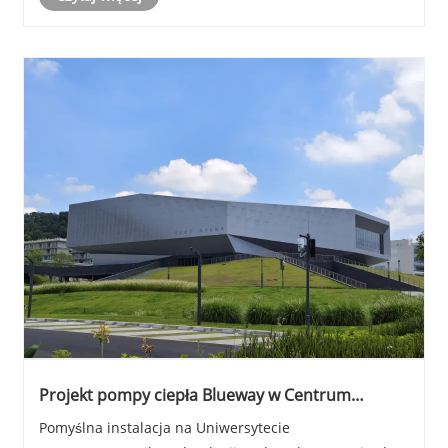
obszaru Longwu, w obrębie jednego z najcenniejszych
ekologicznie i bogatych kulturowo krajobrazów w d......
Projekt pompy ciepła Blueway w Centrum
Pływackim Uniwersytetu Zaawansowanych
Pomyślna instalacja na Uniwersytecie
Technologii w Shenzhen (SUAT).