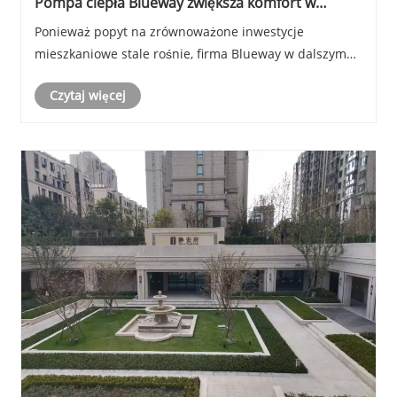
Pompa ciepła Blueway zwiększa komfort w
krytym basenie w projekcie mieszkaniowym
Ponieważ popyt na zrównoważone inwestycje
Yabowen No.1 Mansion
mieszkaniowe stale rośnie, firma Blueway w dalszym
ciągu angażuje się w dostarczanie profesjonalnych
Czytaj więcej
rozwiązań w zakresie pomp ciepła, klimatyzatorów i
pomp ciepła do basenów dla wysokiej klasy projektów
mieszkaniowych, komercyjnych i rekreacyjnych na
całym ......