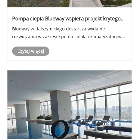
Pompa ciepła Blueway wspiera projekt krytego
basenu w rezydencji Jing'an w Szanghaju dzięki
Blueway w dalszym ciągu dostarcza wydajne
wydajnemu rozwiązaniu zapewniającemu stałą
rozwiązania w zakresie pomp ciepła i klimatyzatorów
temperaturę
do projektów mieszkaniowych, komercyjnych i wellness
Czytaj więcej
na całym świecie, pomagając klientom tworzyć
wygodne i energooszczędne środowiska wewnętrzne.