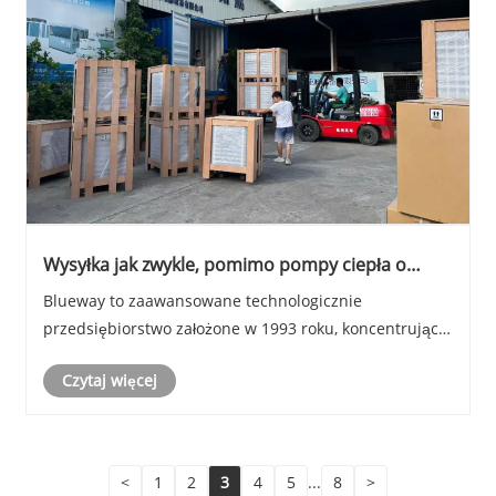
Wysyłka jak zwykle, pomimo pompy ciepła o
natychmiastowej ciepłej wodzie
Blueway to zaawansowane technologicznie
przedsiębiorstwo założone w 1993 roku, koncentrujące
się na badaniach i rozwoju klimatyzacji, pomp ciepła i
Czytaj więcej
agregatów wody lodowej, produkujące i eksportujące
swoje produkty na cały świat, dostarczające
zintegrowane, wysokowydajne rozwiązania
energooszczędne d......
<
1
2
3
4
5
...
8
>