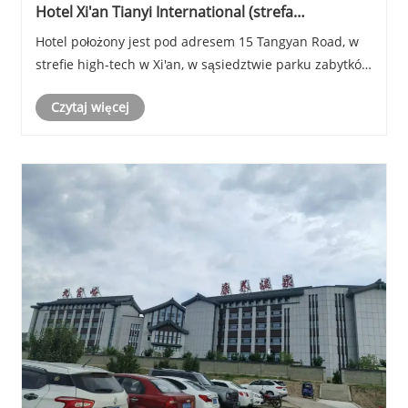
Hotel Xi'an Tianyi International (strefa
zaawansowanych technologii JW Marriott Hotel
Hotel położony jest pod adresem 15 Tangyan Road, w
Xi'an)
strefie high-tech w Xi'an, w sąsiedztwie parku zabytków
murów miejskich dynastii Tang i oferuje 309 pokoi
Czytaj więcej
urządzonych w różnych stylach.