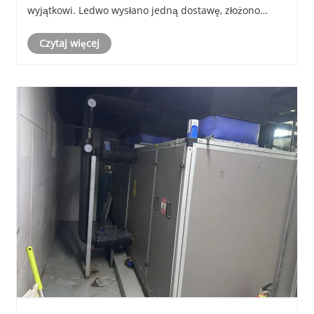
wyjątkowi. Ledwo wysłano jedną dostawę, złożono
nowe zamówienie. To, co najbardziej doceniamy, to
Czytaj więcej
płynność procesu – płatność zawsze następuje
natychmiast, bez konieczności przypominania.