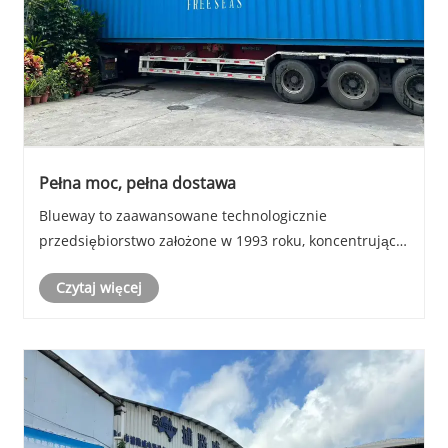
Pełna moc, pełna dostawa
Blueway to zaawansowane technologicznie
przedsiębiorstwo założone w 1993 roku, koncentrujące
się na badaniach i rozwoju klimatyzacji, pomp ciepła i
Czytaj więcej
agregatów wody lodowej, produkujące i eksportujące
swoje produkty na cały świat, dostarczające
zintegrowane, wysokowydajne rozwiązania
energooszczędne d......