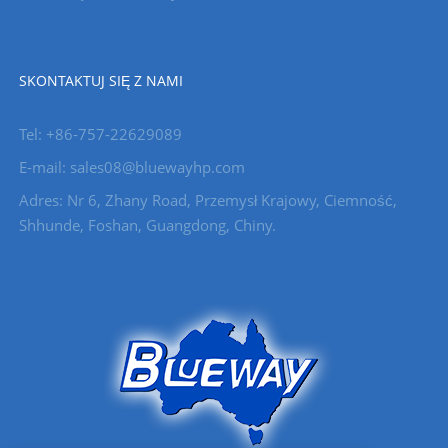
SKONTAKTUJ SIĘ Z NAMI
Tel: +86-757-22629089
E-mail: sales08@bluewayhp.com
Adres: Nr 6, Zhany Road, Przemysł Krajowy, Ciemność,
Shhunde, Foshan, Guangdong, Chiny.