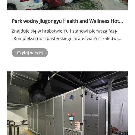
Park wodny Jiugongyu Health and Wellness Hot
Spring Resort
Znajduje się w hrabstwie Yu i stanowi pierwszą fazę
„Kompleksu duszpasterskiego hrabstwa Yu”, zaledwie
800 metrów od najbliższego zjazdu z autostrady Pekin-
Czytaj więcej
Yu County. Park wodny o powierzchni ponad 12 000
metrów kwadratowych składa się z trzech głównych
części: parku wodnego, tematycznych basenów z ......